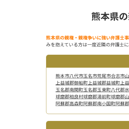
熊本県の
熊本県の親権・親権争いに強い弁護士事
みを抱えている方は一度近隣の弁護士に
熊本市
八代市
玉名市
荒尾市
合志市
上益城郡御船町
上益城郡益城町
上
玉名郡南関町
玉名郡玉東町
八代郡
球磨郡相良村
球磨郡湯前町
球磨郡
阿蘇郡高森町
阿蘇郡南小国町
阿蘇