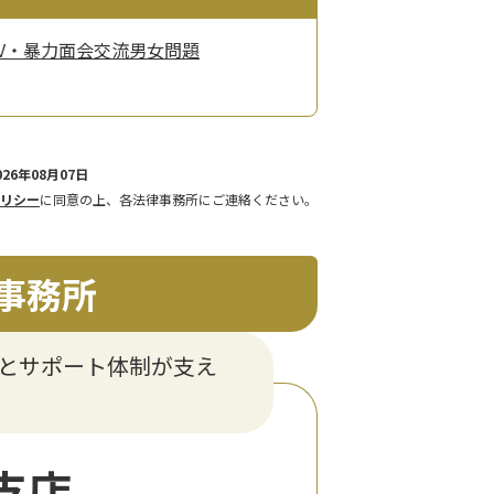
V・暴力
面会交流
男女問題
26年08月07日
リシー
に同意の上、各法律事務所にご連絡ください。
事務所
験とサポート体制が支え
支店