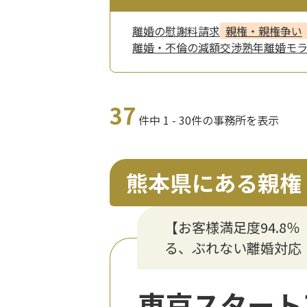
離婚の慰謝料請求
親権・親権争い
離婚・不倫の減額交渉
熟年離婚
モ
37
件中 1 - 30件の事務所を表示
熊本県にある親権
【お客様満足度94.8
る、ぶれない離婚対応
東京スタート