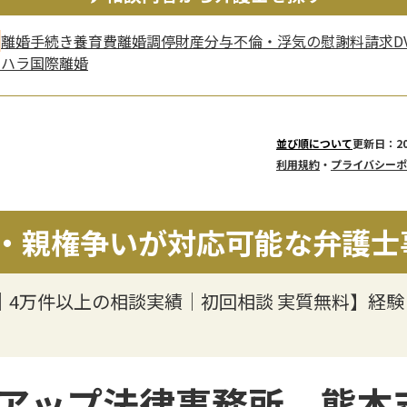
離婚手続き
養育費
離婚調停
財産分与
不倫・浮気の慰謝料請求
D
ラハラ
国際離婚
更新日：20
並び順について
利用規約
・
プライバシーポ
・親権争いが対応可能な弁護士
％｜4万件以上の相談実績｜初回相談 実質無料】経
アップ法律事務所 熊本