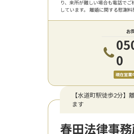
り、来所が難しい場合も電話でご
しています。 離婚に関する慰謝料
お
05
0
現在営業
【水道町駅徒歩2分】
ます
春田法律事務