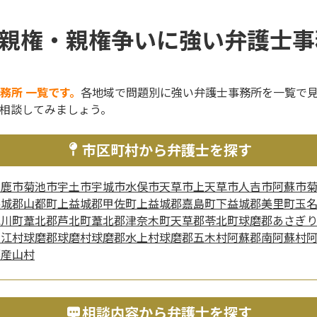
親権・親権争いに強い弁護士事
務所 一覧です。
各地域で問題別に強い弁護士事務所を一覧で
相談してみましょう。
市区町村から弁護士を探す
山鹿市
菊池市
宇土市
宇城市
水俣市
天草市
上天草市
人吉市
阿蘇市
益城郡山都町
上益城郡甲佐町
上益城郡嘉島町
下益城郡美里町
玉
氷川町
葦北郡芦北町
葦北郡津奈木町
天草郡苓北町
球磨郡あさぎ
山江村
球磨郡球磨村
球磨郡水上村
球磨郡五木村
阿蘇郡南阿蘇村
郡産山村
相談内容から弁護士を探す