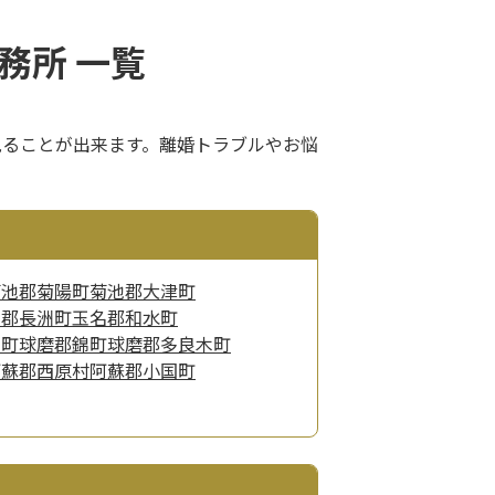
務所 一覧
見ることが出来ます。離婚トラブルやお悩
菊池郡菊陽町
菊池郡大津町
名郡長洲町
玉名郡和水町
り町
球磨郡錦町
球磨郡多良木町
阿蘇郡西原村
阿蘇郡小国町