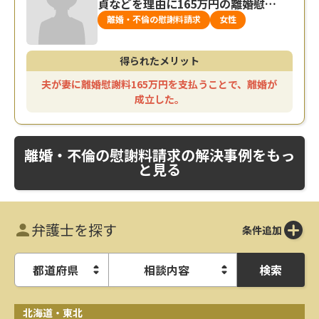
貞などを理由に165万円の離婚慰謝
料を獲得できた事例
離婚・不倫の慰謝料請求
女性
得られたメリット
夫が妻に離婚慰謝料165万円を支払うことで、離婚が
成立した。
離婚・不倫の慰謝料請求の解決事例をもっ
と見る
弁護士を探す
条件追加
検索
都道府県
相談内容
北海道・東北