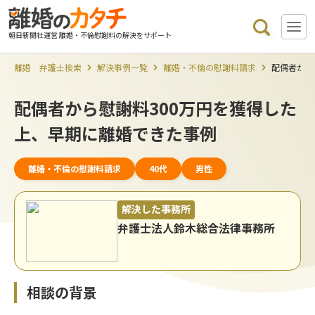
朝日新聞社運営 離婚・不倫慰謝料の解決をサポート
離婚 弁護士検索
解決事例一覧
離婚・不倫の慰謝料請求
配偶者から
配偶者から慰謝料300万円を獲得した
上、早期に離婚できた事例
離婚・不倫の慰謝料請求
40代
男性
解決した事務所
弁護士法人鈴木総合法律事務所
相談の背景