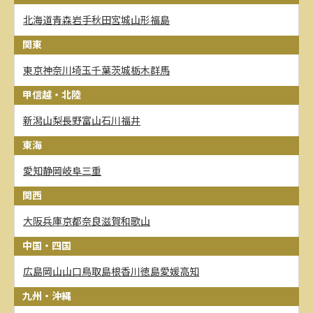
北海道
青森
岩手
秋田
宮城
山形
福島
関東
東京
神奈川
埼玉
千葉
茨城
栃木
群馬
甲信越・北陸
新潟
山梨
長野
富山
石川
福井
東海
愛知
静岡
岐阜
三重
関西
大阪
兵庫
京都
奈良
滋賀
和歌山
中国・四国
広島
岡山
山口
鳥取
島根
香川
徳島
愛媛
高知
九州・沖縄