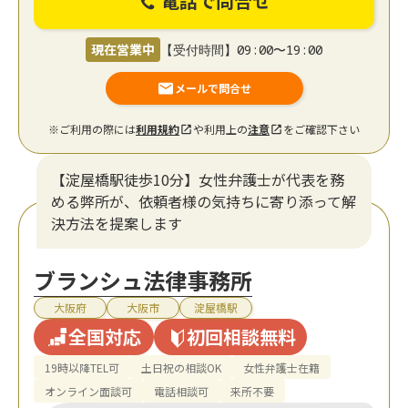
電話で問合せ
現在営業中
【受付時間】09:00〜19:00
メールで問合せ
※ご利用の際には
利用規約
や利用上の
注意
をご確認下さい
【淀屋橋駅徒歩10分】女性弁護士が代表を務
める弊所が、依頼者様の気持ちに寄り添って解
決方法を提案します
ブランシュ法律事務所
大阪府
大阪市
淀屋橋駅
全国対応
初回相談無料
19時以降TEL可
土日祝の相談OK
女性弁護士在籍
オンライン面談可
電話相談可
来所不要