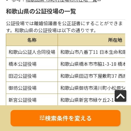
和歌山県の公証役場の一覧
公証役場では離婚協議書を公正証書にすることができま
す。和歌山県の公証役場は以下の通りです。
名称
所在地
和歌山公証人合同役場
和歌山市八番丁11 日本生命和歌
橋本公証役場
和歌山県橋本市市脇1-3-18 橋本
田辺公証役場
和歌山県田辺市下屋敷町37 西原
御坊公証役場
和歌山県御坊市湯川町小松原549-
新宮公証役場
和歌山県新宮市緑ケ丘2-1-31 カ
参考：
和歌山地方法務局 公証役場一覧
検索条件を変える
和歌山県における配偶者からの暴力全般に
関する相談件数