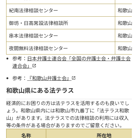
紀南法律相談センター
和歌山県
御坊・日高常設法律相談所
和歌山県
串本法律相談センター
和歌山県
夜間無料法律相談センター
和歌山市
参考：
日本弁護士連合会「全国の弁護士会・弁護士会
連合会」
参考：
『和歌山弁護士会』
和歌山県にある法テラス
経済的にお困りの方は法テラスを活用するのも良いでし
ょう。和歌山県内には和歌山市九番丁に「法テラス和歌
山」があります。法テラスでの法律相談の利用には収入
等の条件がある場合がありますのでご留意ください。
名称
所在地