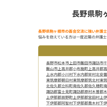
長野県駒
長野県駒ヶ根市の面会交流に強い弁護士
悩みを抱えている方は一度近隣の弁護士
長野市
松本市
上田市
飯田市
諏訪市
飯山市
上高井郡小布施町
上高井郡
上水内郡小川村
下水内郡栄村
北安
東筑摩郡朝日村
東筑摩郡筑北村
東
北佐久郡立科町
南佐久郡佐久穂町
諏訪郡富士見町
諏訪郡原村
木曽郡
上伊那郡辰野町
上伊那郡宮田村
上
下伊那郡阿智村
下伊那郡喬木村
下