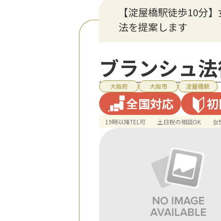
【淀屋橋駅徒歩10分
法を提案します
ブランシュ法
大阪府
大阪市
淀屋橋駅
全国対応
初
19時以降TEL可
土日祝の相談OK
女