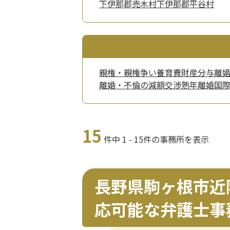
下伊那郡売木村
下伊那郡平谷村
親権・親権争い
養育費
財産分与
離
離婚・不倫の減額交渉
熟年離婚
国
15
件中 1 - 15件の事務所を表示
長野県駒ヶ根市近
応可能な弁護士事