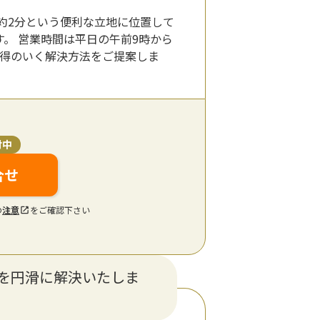
約2分という便利な立地に位置して
。 営業時間は平日の午前9時から
納得のいく解決方法をご提案しま
付中
合せ
の
注意
をご確認下さい
を円滑に解決いたしま