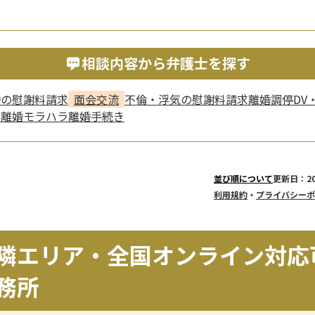
相談内容から弁護士を探す
婚の慰謝料請求
面会交流
不倫・浮気の慰謝料請求
離婚調停
DV
際離婚
モラハラ
離婚手続き
更新日：20
並び順について
利用規約
・
プライバシーポ
隣エリア・全国オンライン対応
務所