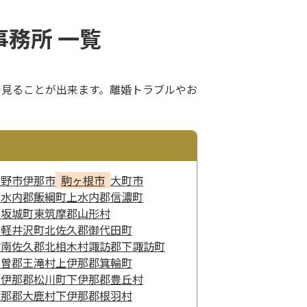
務所 一覧
で見ることが出来ます。離婚トラブルやお
茅野市
伊那市
駒ヶ根市
大町市
上水内郡飯綱町
上水内郡信濃町
郡坂城町
東筑摩郡山形村
郡軽井沢町
北佐久郡御代田町
村
南佐久郡北相木村
諏訪郡下諏訪町
木曽郡王滝村
上伊那郡箕輪町
下伊那郡松川町
下伊那郡豊丘村
伊那郡大鹿村
下伊那郡根羽村