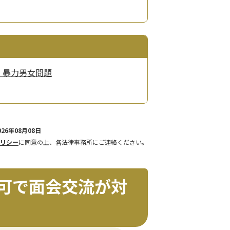
・暴力
男女問題
26年08月08日
リシー
に同意の上、各法律事務所にご連絡ください。
可で面会交流が対