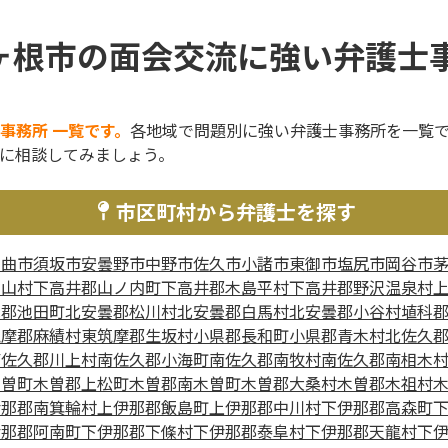
ヶ根市の面会交流に強い弁護士事
事務所 一覧です。
各地域で問題別に強い弁護士事務所を一覧
に相談してみましょう。
市区町村から弁護士を探す
千曲市
須坂市
安曇野市
中野市
佐久市
小諸市
東御市
塩尻市
岡谷市
高山村
下高井郡山ノ内町
下高井郡木島平村
下高井郡野沢温泉村
曇郡池田町
北安曇郡松川村
北安曇郡白馬村
北安曇郡小谷村
埴科
筑摩郡麻績村
東筑摩郡生坂村
小県郡長和町
小県郡青木村
北佐久
南佐久郡川上村
南佐久郡小海町
南佐久郡南牧村
南佐久郡南相木
木曽町
木曽郡上松町
木曽郡南木曽町
木曽郡大桑村
木曽郡木祖村
伊那郡南箕輪村
上伊那郡飯島町
上伊那郡中川村
下伊那郡高森町
伊那郡阿南町
下伊那郡下條村
下伊那郡泰阜村
下伊那郡天龍村
下