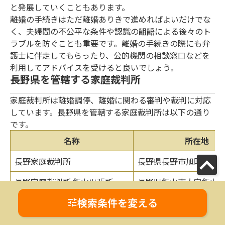
と発展していくこともあります。
離婚の手続きはただ離婚ありきで進めればよいだけでな
く、夫婦間の不公平な条件や認識の齟齬による後々のト
ラブルを防ぐことも重要です。離婚の手続きの際にも弁
護士に伴走してもらったり、公的機関の相談窓口などを
利用してアドバイスを受けると良いでしょう。
長野県を管轄する家庭裁判所
家庭裁判所は離婚調停、離婚に関わる審判や裁判に対応
しています。長野県を管轄する家庭裁判所は以下の通り
です。
名称
所在地
長野家庭裁判所
長野県長野市旭町1108
長野家庭裁判所 飯山出張所
長野県飯山市大字飯山11
検索条件を変える
長野家庭裁判所 上田支部
長野県上田市中央西2-3-
長野家庭裁判所 佐久支部
長野県佐久市岩村田116